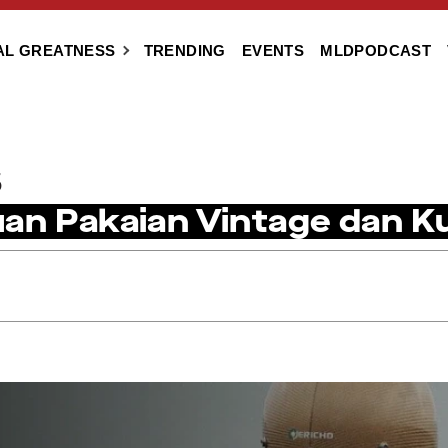
AL GREATNESS
TRENDING
EVENTS
MLDPODCAST
5
an Pakaian Vintage dan Ku