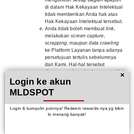
di dalam Hak Kekayaan Intelektual
tidak memberikan Anda hak atas
Hak Kekayaan Intelektual tersebut.
Anda tidak boleh membuat
link
,
melakukan
screen capture,
scrapping,
maupun
data crawling
ke Platform Layanan tanpa adanya
persetujuan tertulis sebelumnya
dari Kami. Hal-hal tersebut
dianggap sebagai pelanggaran Hak
×
Kekayaan Intelektual milik Kami,
Login ke akun
afiliasi Kami dan/ atau pihak ketiga
MLDSPOT
yang terikat kerjasama dengan
Kami.
Sehubungan dengan Hak
Login & kumpulin poinnya! Redeem rewards-nya yg bikin
lo menang banyak!
Kekayaan Intelektual milik afiliasi
Kami dan/ atau pihak ketiga yang
terikat kerjasama dengan Kami