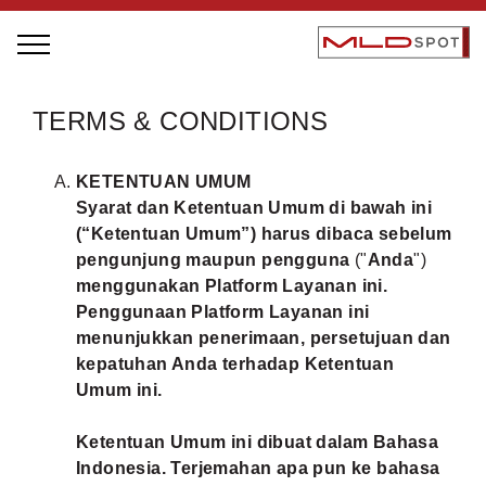
STAGE BUS JAZZ TOUR
TERMS & CONDITIONS
LOCAL GREATNESS
KETENTUAN UMUM
INSPIRING PEOPLE
Syarat dan Ketentuan Umum di bawah ini
INSPIRING PRODUCTS
(“Ketentuan Umum”) harus dibaca sebelum
INSPIRING PLACES
pengunjung maupun pengguna
("
Anda
")
menggunakan Platform Layanan ini.
INSPIRING COMMUNITIES
Penggunaan Platform Layanan ini
menunjukkan penerimaan, persetujuan dan
TRENDING
kepatuhan Anda terhadap Ketentuan
EVENTS
Umum ini.
MLDPODCAST
Ketentuan Umum ini dibuat dalam Bahasa
VIDEOS
Indonesia. Terjemahan apa pun ke bahasa