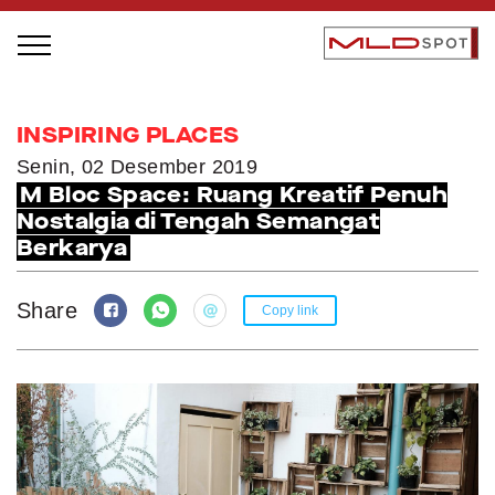
STAGE BUS JAZZ TOUR
INSPIRING PLACES
LOCAL GREATNESS
Senin, 02 Desember 2019
M Bloc Space: Ruang Kreatif Penuh
INSPIRING PEOPLE
Nostalgia di Tengah Semangat
INSPIRING PRODUCTS
Berkarya
INSPIRING PLACES
INSPIRING COMMUNITIES
Share
Copy link
TRENDING
EVENTS
MLDPODCAST
VIDEOS