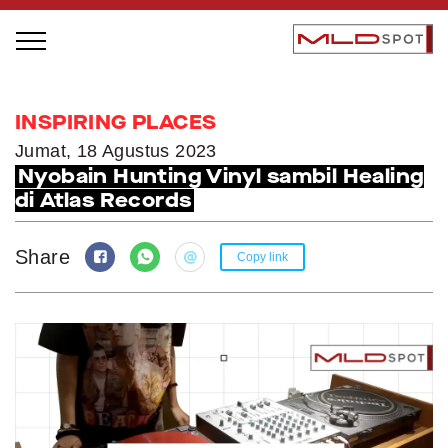
STAGE BUS JAZZ TOUR
INSPIRING PLACES
LOCAL GREATNESS
Jumat, 18 Agustus 2023
Nyobain Hunting Vinyl sambil Healing
INSPIRING PEOPLE
di Atlas Records
INSPIRING PRODUCTS
INSPIRING PLACES
Share
Copy link
INSPIRING COMMUNITIES
TRENDING
EVENTS
MLDPODCAST
VIDEOS