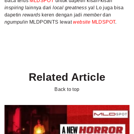
Baca terus
MLDSPOT
untuk dapetin kisah-kisah
inspiring
lainnya dari
local greatness
ya! Lo juga bisa
dapetin
rewards
keren dengan jadi
member
dan
ngumpulin
MLDPOINTS lewat
website
MLDSPOT
.
Related Article
Back to top