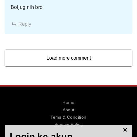
Boljug nih bro
Reply
Load more comment
Home
About
Tems & Condition
Privacy Policy
×
Contact
Login ke akun