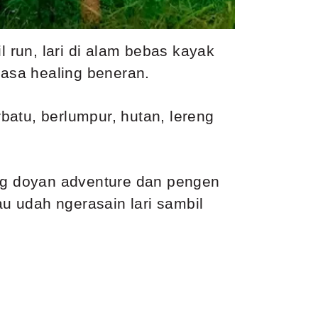
l run, lari di alam bebas kayak
rasa healing beneran.
rbatu, berlumpur, hutan, lereng
ang doyan adventure dan pengen
au udah ngerasain lari sambil