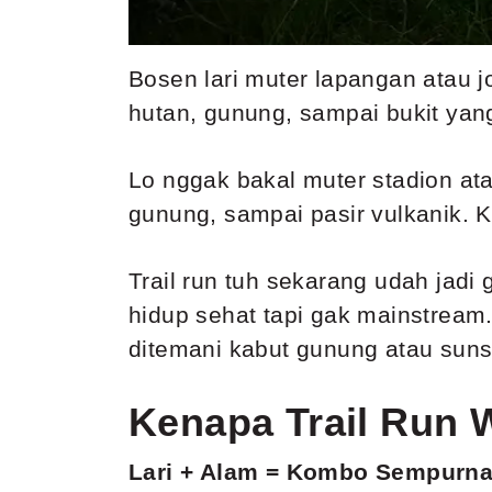
Bosen lari muter lapangan atau jo
hutan, gunung, sampai bukit yang
Lo nggak bakal muter stadion atau
gunung, sampai pasir vulkanik. K
Trail run tuh sekarang udah jad
hidup sehat tapi gak mainstream.
ditemani kabut gunung atau sunse
Kenapa Trail Run W
Lari + Alam = Kombo Sempurn