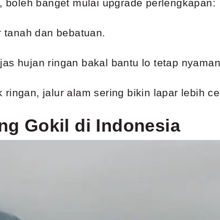
l, boleh banget mulai upgrade perlengkapan:
ur tanah dan bebatuan.
an jas hujan ringan bakal bantu lo tetap nyam
ingan, jalur alam sering bikin lapar lebih cep
ing Gokil di Indonesia