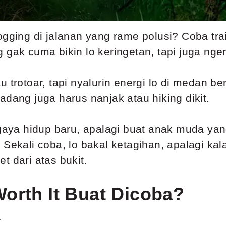
gging di jalanan yang rame polusi? Coba trai
 gak cuma bikin lo keringetan, tapi juga nge
 trotoar, tapi nyalurin energi lo di medan be
adang juga harus nanjak atau hiking dikit.
i gaya hidup baru, apalagi buat anak muda y
 Sekali coba, lo bakal ketagihan, apalagi kal
t dari atas bukit.
orth It Buat Dicoba?
a