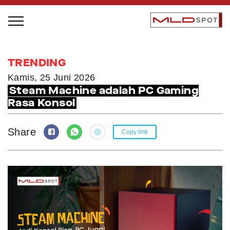
STAGE BUS JAZZ TOUR
TRENDING
LOCAL GREATNESS
Kamis, 25 Juni 2026
Steam Machine adalah PC Gaming
INSPIRING PEOPLE
Rasa Konsol
INSPIRING PRODUCTS
INSPIRING PLACES
Share
Copy link
INSPIRING COMMUNITIES
TRENDING
EVENTS
MLDPODCAST
VIDEOS