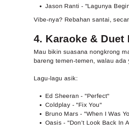
Jason Ranti - "Lagunya Begi
Vibe-nya? Rebahan santai, secan
4. Karaoke & Duet
Mau bikin suasana nongkrong mak
bareng temen-temen, walau ada y
Lagu-lagu asik:
Ed Sheeran - "Perfect"
Coldplay - "Fix You"
Bruno Mars - "When I Was Y
Oasis - "Don’t Look Back In 