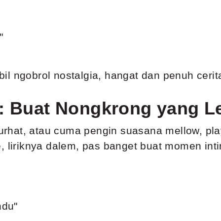
"
l ngobrol nostalgia, hangat dan penuh cerit
n: Buat Nongkrong yang L
curhat, atau cuma pengin suasana mellow, pla
, liriknya dalem, pas banget buat momen int
ndu"