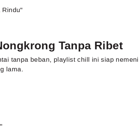
 Rindu"
 Nongkrong Tanpa Ribet
i tanpa beban, playlist chill ini siap nemen
ng lama.
"