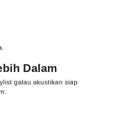
a.
ebih Dalam
ylist galau akustikan siap
im.