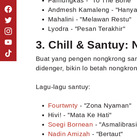
Pamungkas - "To The Bone"
Andmesh Kamaleng - "Hanya
Mahalini - "Melawan Restu"
Lyodra - "Pesan Terakhir"
3. Chill & Santuy:
Buat yang pengen nongkrong santa
didenger, bikin lo betah nongkro
Lagu-lagu santuy:
Fourtwnty
- "Zona Nyaman"
Hivi! - "Mata Ke Hati"
Soegi Bornean
- "Asmalibrasi
Nadin Amizah
- "Bertaut"