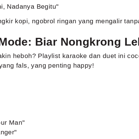
ni, Nadanya Begitu"
gkir kopi, ngobrol ringan yang mengalir tan
 Mode: Biar Nongkrong Le
in heboh? Playlist karaoke dan duet ini coc
ang fals, yang penting happy!
our Man"
Anger"