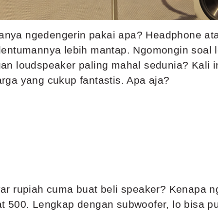
nya ngedengerin pakai apa? Headphone at
dentumannya lebih mantap. Ngomongin soal l
n loudspeaker paling mahal sedunia? Kali in
ga yang cukup fantastis. Apa aja?
ilyar rupiah cuma buat beli speaker? Kenapa
Fiat 500. Lengkap dengan subwoofer, lo bisa 