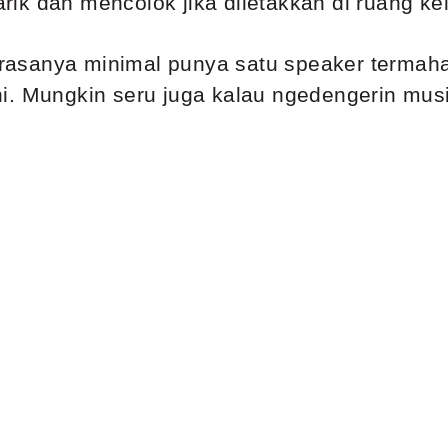
ik dan mencolok jika diletakkan di ruang ke
sanya minimal punya satu speaker termahal d
i
. Mungkin seru juga kalau ngedengerin musi