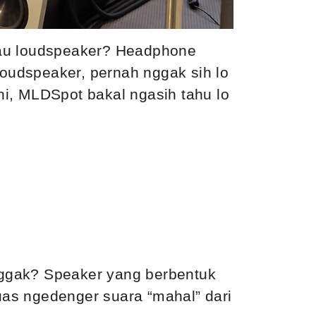
au loudspeaker? Headphone
oudspeaker, pernah nggak sih lo
i, MLDSpot bakal ngasih tahu lo
 nggak? Speaker yang berbentuk
puas ngedenger suara “mahal” dari