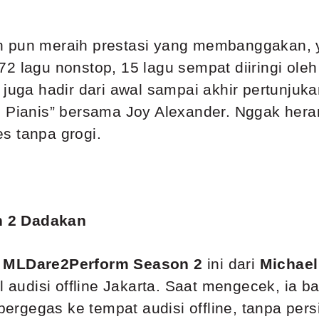
 pun meraih prestasi yang membanggakan, ya
2 lagu nonstop, 15 lagu sempat diiringi ole
 juga hadir dari awal sampai akhir pertunju
9 Pianis” bersama Joy Alexander. Nggak hera
s tanpa grogi.
n 2 Dadakan
i
MLDare2Perform Season 2
ini dari
Michael
l audisi offline Jakarta. Saat mengecek, ia b
g bergegas ke tempat audisi offline, tanpa pe