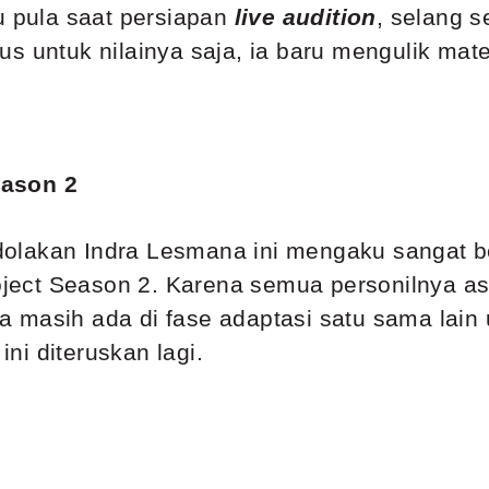
u pula saat persiapan
live audition
, selang s
s untuk nilainya saja, ia baru mengulik mat
eason 2
olakan Indra Lesmana ini mengaku sangat b
ject Season 2
. Karena semua personilnya asi
 masih ada di fase adaptasi satu sama lain u
i diteruskan lagi.