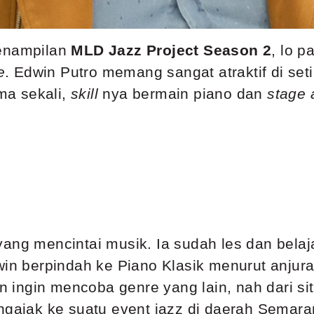
penampilan
MLD Jazz Project Season 2
, lo p
e
. Edwin Putro memang sangat atraktif di se
ama sekali,
skill
nya bermain piano dan
stage 
ang mencintai musik. Ia sudah les dan belaj
win berpindah ke Piano Klasik menurut anjur
ingin mencoba genre yang lain, nah dari situ
engajak ke suatu event jazz di daerah Semara