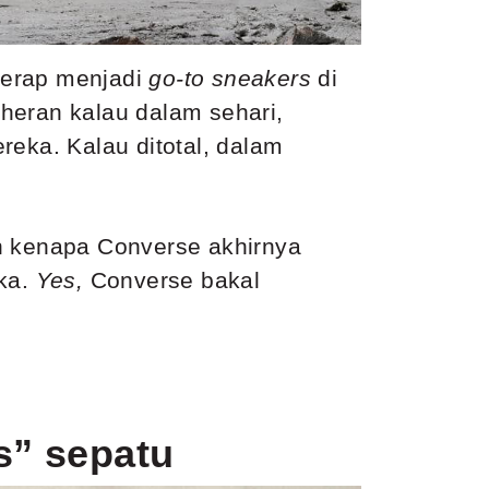
erap menjadi
go-to sneakers
di
k
heran kalau dalam sehari,
reka. Kalau ditotal, dalam
ah kenapa Converse akhirnya
ka.
Yes,
Converse bakal
s” sepatu