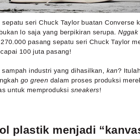
,
sepatu seri Chuck Taylor buatan Converse
k
ukan lo saja yang berpikiran serupa.
Ngga
 270.000 pasang sepatu seri Chuck Taylor me
capai 100 juta pasang!
sampah industri yang dihasilkan,
kan
? Itul
angkah
go green
dalam proses produksi mere
as untuk memproduksi
sneakers
!
ol plastik menjadi “kanva