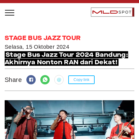
STAGE BUS JAZZ TOUR
STAGE BUS JAZZ TOUR
LOCAL GREATNESS
Selasa, 15 Oktober 2024
Stage Bus Jazz Tour 2024 Bandung:
INSPIRING PEOPLE
Akhirnya Nonton RAN dari Dekat!
INSPIRING PRODUCTS
INSPIRING PLACES
Share
Copy link
INSPIRING COMMUNITIES
TRENDING
EVENTS
MLDPODCAST
VIDEOS