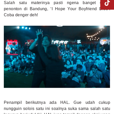
Salah satu materinya pasti ngena banget sama
penonton di Bandung, ‘I Hope Your Boyfriend Dies’.
Coba denger deh!
Penampil berikutnya ada HAL. Gue udah cukup
nungguin solois satu ini soalnya suka sama salah satu