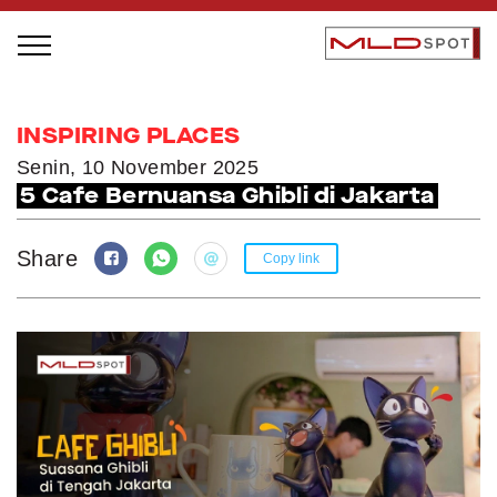
STAGE BUS JAZZ TOUR
INSPIRING PLACES
LOCAL GREATNESS
Senin, 10 November 2025
5 Cafe Bernuansa Ghibli di Jakarta
INSPIRING PEOPLE
INSPIRING PRODUCTS
Share
Copy link
INSPIRING PLACES
INSPIRING COMMUNITIES
TRENDING
EVENTS
MLDPODCAST
VIDEOS