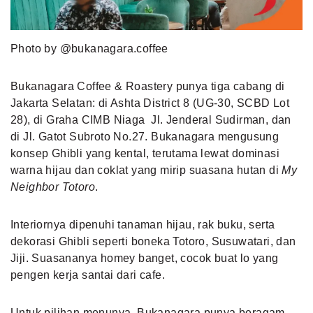
Photo by @bukanagara.coffee
Bukanagara Coffee & Roastery punya tiga cabang di
Jakarta Selatan: di Ashta District 8 (UG-30, SCBD Lot
28), di Graha CIMB Niaga Jl. Jenderal Sudirman, dan
di Jl. Gatot Subroto No.27. Bukanagara mengusung
konsep Ghibli yang kental, terutama lewat dominasi
warna hijau dan coklat yang mirip suasana hutan di
My
Neighbor Totoro
.
Interiornya dipenuhi tanaman hijau, rak buku, serta
dekorasi Ghibli seperti boneka Totoro, Susuwatari, dan
Jiji. Suasananya homey banget, cocok buat lo yang
pengen kerja santai dari cafe.
Untuk pilihan menunya, Bukanagara punya beragam