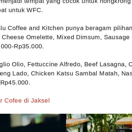
 menjadi tempat yang cocok untuk nongkrong 
pat untuk WFC.
u Coffee and Kitchen punya beragam pilih
ia Cheese Omelette, Mixed Dimsum, Sausage
.000-Rp35.000.
lio Olio, Fettuccine Alfredo, Beef Lasagna, 
ndeng Lado, Chicken Katsu Sambal Matah, Na
-Rp45.000.
r Cofee di Jaksel