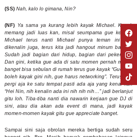
(SS)
Nah, kalo lo gimana, Nin?
(NF)
Ya sama ya kurang lebih kayak Michael. Kayak
memang jadi luas kan, misal seumpama gue ketemu
Michael terus nanti Michael punya teman ini lagi
dikenalin juga, terus kita jadi hangout minum bareng.
Sudah jadi bagian dari hidup, bagian dari pekerjaan.
Dan gini, ketika gue ada di satu momen pernah mager
banget bisa sebulan di rumah terus gue kayak “Gue gak
boleh kayak gini nih, gue harus networking”. Terus gue
pergi aja ke satu tempat pasti ada aja yang kenal kan
“Hei Nin, nih kenalin ada ini nih nih nih…” jadi berlanjut
gitu loh. Tiba-tiba nanti dia nawarin kerjaan gue DJ di
sini, atau dia akan ada event di mana, jadi kayak
momen-momen kayak gitu gue appreciate banget.
Sampai sini saja obrolan mereka bertiga sudah seru