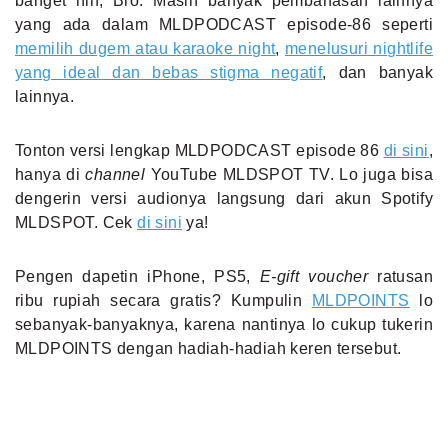
banget nih, Bro. Masih banyak pembahasan lainnya
yang ada dalam MLDPODCAST episode-86 seperti
memilih dugem atau karaoke night
,
menelusuri nightlife
yang ideal dan bebas stigma negatif
, dan banyak
lainnya.
Tonton versi lengkap MLDPODCAST episode 86
di sini
,
hanya di
channel
YouTube MLDSPOT TV. Lo juga bisa
dengerin versi audionya langsung dari akun Spotify
MLDSPOT. Cek
di sini
ya!
Pengen dapetin iPhone, PS5,
E-gift voucher
ratusan
ribu rupiah secara gratis? Kumpulin
MLDPOINTS
lo
sebanyak-banyaknya, karena nantinya lo cukup tukerin
MLDPOINTS dengan hadiah-hadiah keren tersebut.