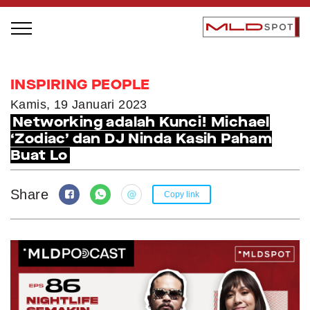
STAGE BUS JAZZ TOUR
INSPIRING PEOPLE
LOCAL GREATNESS
Kamis, 19 Januari 2023
Networking adalah Kunci! Michael
INSPIRING PEOPLE
‘Zodiac’ dan DJ Ninda Kasih Paham
INSPIRING PRODUCTS
Buat Lo
INSPIRING PLACES
INSPIRING COMMUNITIES
Share
Copy link
TRENDING
EVENTS
MLDPODCAST
VIDEOS