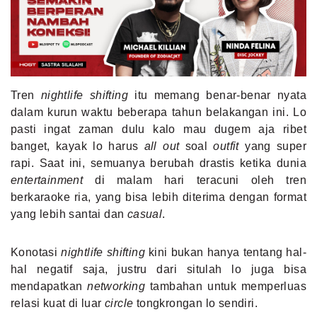
MLDPOINTS
SEARCH
Tren
nightlife shifting
itu memang benar-benar nyata
dalam kurun waktu beberapa tahun belakangan ini. Lo
pasti ingat zaman dulu kalo mau dugem aja ribet
banget, kayak lo harus
all out
soal
outfit
yang super
rapi. Saat ini, semuanya berubah drastis ketika dunia
entertainment
di malam hari teracuni oleh tren
berkaraoke ria, yang bisa lebih diterima dengan format
yang lebih santai dan
casual
.
Konotasi
nightlife shifting
kini bukan hanya tentang hal-
hal negatif saja, justru dari situlah lo juga bisa
mendapatkan
networking
tambahan untuk memperluas
relasi kuat di luar
circle
tongkrongan lo sendiri.