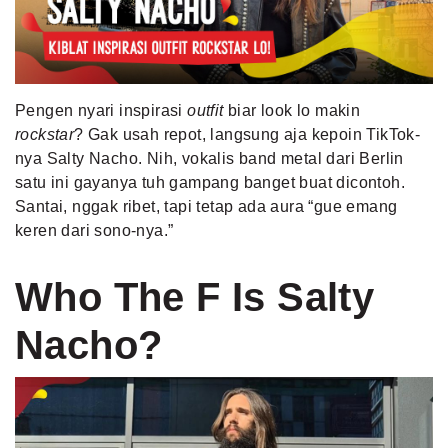
MLDPOINTS
SEARCH
Pengen nyari inspirasi
outfit
biar look lo makin
rockstar
? Gak usah repot, langsung aja kepoin TikTok-
nya Salty Nacho. Nih, vokalis band metal dari Berlin
satu ini gayanya tuh gampang banget buat dicontoh.
Santai, nggak ribet, tapi tetap ada aura “gue emang
keren dari sono-nya.”
Who The F Is Salty
Nacho?