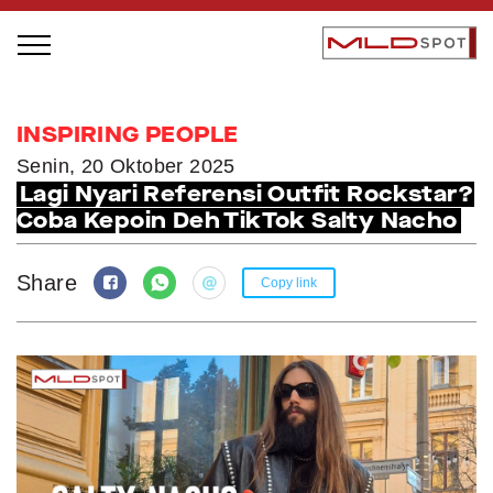
STAGE BUS JAZZ TOUR
INSPIRING PEOPLE
LOCAL GREATNESS
Senin, 20 Oktober 2025
Lagi Nyari Referensi Outfit Rockstar?
INSPIRING PEOPLE
Coba Kepoin Deh TikTok Salty Nacho
INSPIRING PRODUCTS
INSPIRING PLACES
Share
Copy link
INSPIRING COMMUNITIES
TRENDING
EVENTS
MLDPODCAST
VIDEOS