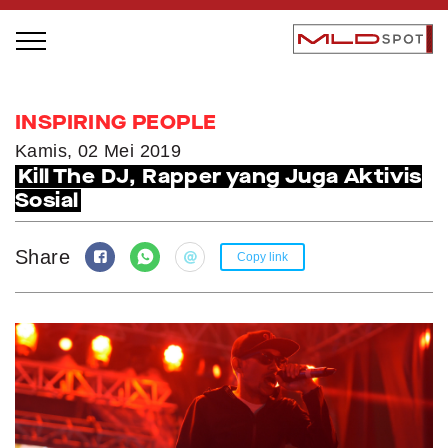
STAGE BUS JAZZ TOUR
INSPIRING PEOPLE
LOCAL GREATNESS
Kamis, 02 Mei 2019
Kill The DJ, Rapper yang Juga Aktivis
INSPIRING PEOPLE
Sosial
INSPIRING PRODUCTS
INSPIRING PLACES
Share
Copy link
INSPIRING COMMUNITIES
TRENDING
EVENTS
MLDPODCAST
VIDEOS