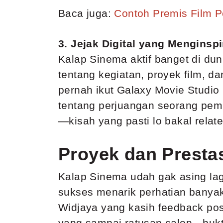
Baca juga:
Contoh Premis Film 
3. Jejak Digital yang Menginspi
Kalap Sinema aktif banget di dun
tentang kegiatan, proyek film, d
pernah ikut Galaxy Movie Studi
tentang perjuangan seorang pem
—kisah yang pasti lo bakal relat
Proyek dan Presta
Kalap Sinema udah gak asing lagi
sukses menarik perhatian banya
Widjaya yang kasih feedback pos
yang sampai ratusan calon—bukti 