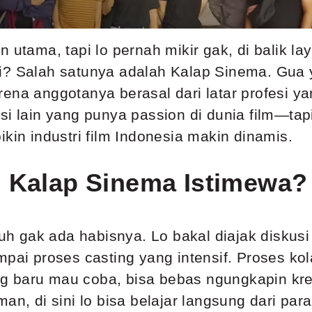
n utama, tapi lo pernah mikir gak, di balik l
? Salah satunya adalah Kalap Sinema. Gua ya
ena anggotanya berasal dari latar profesi y
si lain yang punya passion di dunia film—ta
kin industri film Indonesia makin dinamis.
n Kalap Sinema Istimewa?
tuh gak ada habisnya. Lo bakal diajak diskusi
pai proses casting yang intensif. Proses kolab
 baru mau coba, bisa bebas ngungkapin kreati
an, di sini lo bisa belajar langsung dari pa