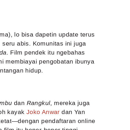
ma), lo bisa dapetin update terus
 seru abis. Komunitas ini juga
uda
. Film pendek itu ngebahas
emi membiayai pengobatan ibunya
antangan hidup.
ambu
dan
Rangkul
, mereka juga
koh kayak
Joko Anwar
dan Yan
 ketat—dengan pendaftaran online
ilm itu bener-bener tinggi.