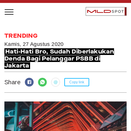
STAGE BUS JAZZ TOUR
TRENDING
LOCAL GREATNESS
Kamis, 27 Agustus 2020
Hati-Hati Bro, Sudah Diberlakukan
INSPIRING PEOPLE
Denda Bagi Pelanggar PSBB di
INSPIRING PRODUCTS
Jakarta
INSPIRING PLACES
INSPIRING COMMUNITIES
Share
Copy link
TRENDING
EVENTS
MLDPODCAST
VIDEOS