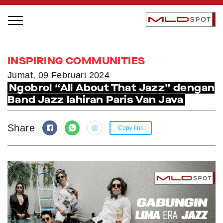
STAGE BUS JAZZ TOUR
INSPIRING COMMUNITIES
LOCAL GREATNESS
Jumat, 09 Februari 2024
Ngobrol “All About That Jazz” dengan
INSPIRING PEOPLE
Band Jazz lahiran Paris Van Java
INSPIRING PRODUCTS
INSPIRING PLACES
Share
Copy link
INSPIRING COMMUNITIES
TRENDING
EVENTS
MLDPODCAST
VIDEOS